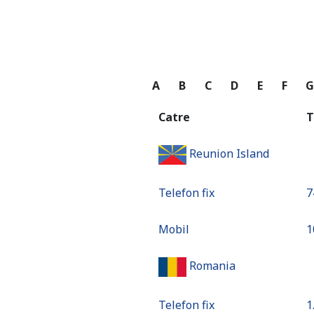
A
B
C
D
E
F
Catre
T
Reunion Island
Telefon fix
⁦
Mobil
⁦
Romania
Telefon fix
⁦1