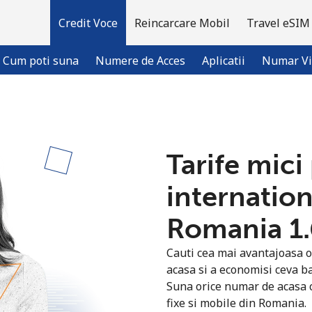
Credit Voce
Reincarcare Mobil
Travel eSIM
Cum poti suna
Numere de Acces
Aplicatii
Numar Vi
Bine-ai venit!
Tarife mici
Ai deja cont?
Logheaza-te →
internation
Romania ⁦1.
Inregistreaza-te cu
Cauti cea mai avantajoasa o
acasa si a economisi ceva ba
Suna orice numar de acasa c
fixe si mobile din Romania.