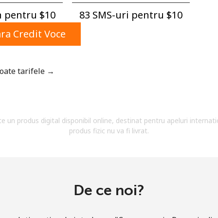
Un numar
 pentru ⁦$10⁩
83 SMS-uri pentru ⁦$10⁩
Un simbol/litera speciala
a Credit Voce
toate tarifele →
Ramai conectat cu noi pentru a primi toate ofertele
pe email.
te un produs digital disponibil online, destinat pentru apeluri internati
Prin deschiderea unui cont pe acest site, sunt de
produs fizic nu va fi livrat.
acord cu urmatorii
Termeni.
Inregistreaza-te
De ce noi?