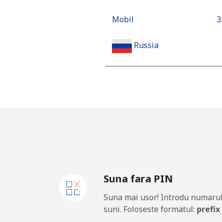
Mobil
⁦3
Russia
Telefon fix
⁦
Mobil
⁦
Rwanda
Telefon fix
⁦
Suna fara PIN
Mobil
⁦
Suna mai usor! Introdu numarul
suni. Foloseste formatul:
prefix