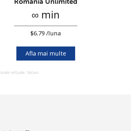
Romania Unlimited
∞ min
⁦$6.79⁩ /luna
Afla mai multe
onale virtuale. Niciun