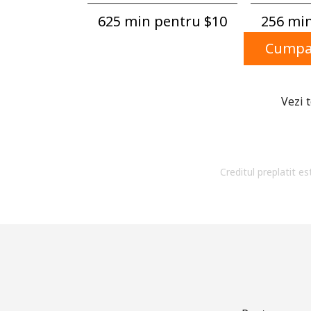
625 min pentru ⁦$10⁩
256 min
Cumpar
Vezi 
Creditul preplatit es