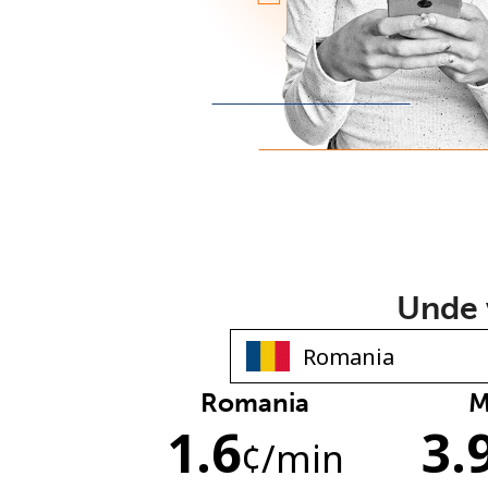
Unde v
Romania
M
1.6
3.
¢
/min