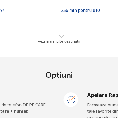
.9¢⁩
256 min pentru ⁦$10⁩
27.5¢⁩
36 min pentru ⁦$10⁩
Vezi mai multe destinatii
46.5¢⁩
21 min pentru ⁦$10⁩
Optiuni
58.5¢⁩
17 min pentru ⁦$10⁩
Apelare Ra
46.5¢⁩
21 min pentru ⁦$10⁩
 de telefon DE PE CARE
Formeaza numar
 tara + numar.
tale favorite di
mai repede cu c