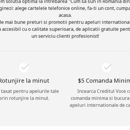
m solutia optima la intrebarea "Cum sa sun in Romania din
ginezi: alege cartelele telefonice online, fa-ti un cont, cumpa
acasa.
Buna!
le mai bune preturi si promotii pentru apeluri international
 accesibil cu o calitate superioara, de aplicatii gratuite pen
Logheaza-te sau
CREEAZA CONT NOU →
un serviciu clienti profesionist!
Rotunjire la minut
⁦$5⁩ Comanda Mini
i taxat pentru apelurile tale
Incearca Creditul Voce c
Recuperare parola →
prin rotunjire la minut.
comanda minima si bucura
apeluri internationale de ca
Log in