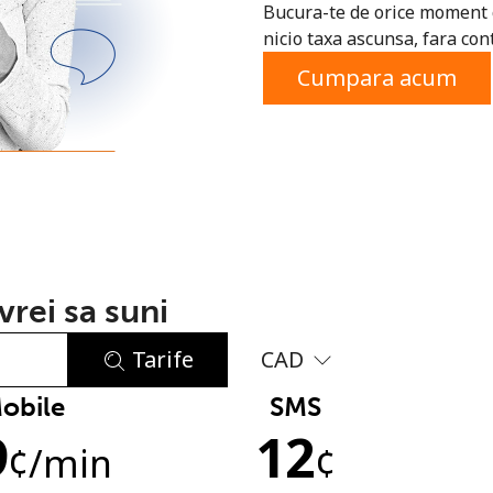
Bucura-te de orice moment c
sau
nicio taxa ascunsa, fara cont
Cumpara acum
rei sa suni
Tarife
CAD
obile
SMS
Lipsa parola
9
12
Minim 8 litere
¢
/min
¢
O majuscula si o litera mica