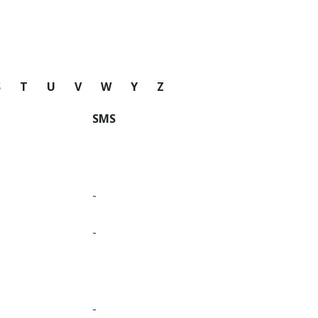
S
T
U
V
W
Y
Z
SMS
-
-
-