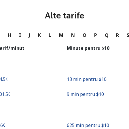
sau
Alte tarife
Continua cu
G
H
I
J
K
L
M
N
O
P
Q
R
arif/minut
Minute pentru ⁦$10⁩
74.5¢⁩
13 min pentru ⁦$10⁩
101.5¢⁩
9 min pentru ⁦$10⁩
.6¢⁩
625 min pentru ⁦$10⁩