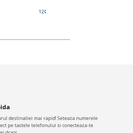
⁦12¢⁩
-
-
-
pida
-
ul destinatiei mai rapid! Seteaza numerele
rect pe tastele telefonului si conecteaza-te
ei dragi.