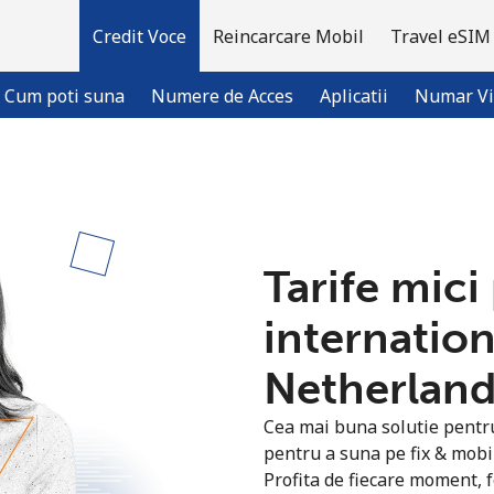
Credit Voce
Reincarcare Mobil
Travel eSIM
Cum poti suna
Numere de Acces
Aplicatii
Numar Vi
Bine-ai venit!
Tarife mici
Ai deja cont?
Logheaza-te →
internation
Inregistreaza-te cu
Netherlands
Cea mai buna solutie pentru 
pentru a suna pe fix & mobi
Profita de fiecare moment, f