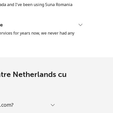
⁦49c⁩
anada and I've been using Suna Romania
se
-
ervices for years now, we never had any
⁦55c⁩
-
atre Netherlands cu
-
a.com?