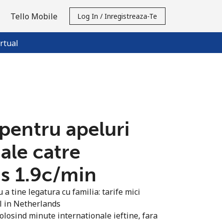
Tello Mobile
Log In / Inregistreaza-Te
rtual
 pentru apeluri
ale catre
 ⁦1.9c⁩/min
a tine legatura cu familia: tarife mici
l in Netherlands
olosind minute internationale ieftine, fara