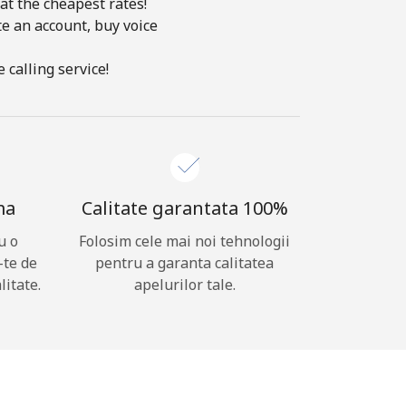
at the cheapest rates!
te an account, buy voice
 calling service!
ma
Calitate garantata 100%
u o
Folosim cele mai noi tehnologii
-te de
pentru a garanta calitatea
litate.
apelurilor tale.