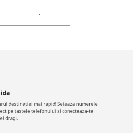
-
-
-
⁦21c⁩
pida
ul destinatiei mai rapid! Seteaza numerele
-
rect pe tastele telefonului si conecteaza-te
ei dragi.
⁦17c⁩