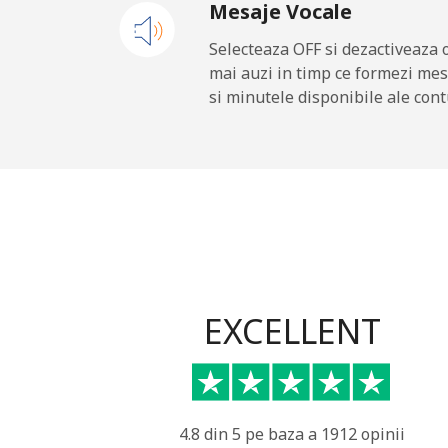
Mesaje Vocale
New Zealand
Selecteaza OFF si dezactiveaza 
mai auzi in timp ce formezi mes
Telefon fix
⁦
si minutele disponibile ale cont
Mobil
⁦
Nicaragua
Telefon fix
⁦
Mobil
⁦
EXCELLENT
Niger
Telefon fix
⁦
4.8 din 5 pe baza a 1912 opinii