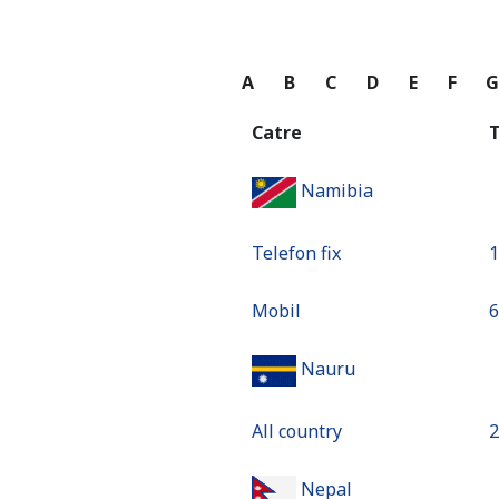
A
B
C
D
E
F
Catre
T
Namibia
Telefon fix
⁦
Mobil
⁦
Nauru
All country
⁦
Nepal