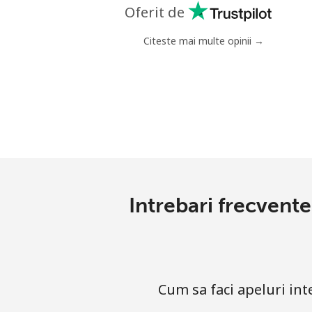
Mobil
⁦
Oferit de
Nigeria
Citeste mai multe opinii →
Telefon fix
⁦
Mobil
⁦
Niue
All country
⁦
Intrebari frecvent
Norfolk Island
All country
⁦
Cum sa faci apeluri in
North Korea