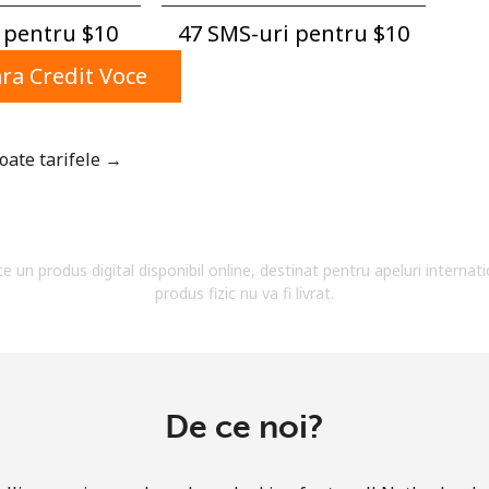
Un numar
pentru ⁦$10⁩
47 SMS-uri pentru ⁦$10⁩
Un simbol/litera speciala
a Credit Voce
toate tarifele →
Ramai conectat cu noi pentru a primi toate ofertele
pe email.
te un produs digital disponibil online, destinat pentru apeluri internati
Prin deschiderea unui cont pe acest site, sunt de
produs fizic nu va fi livrat.
acord cu urmatorii
Termeni.
Inregistreaza-te
De ce noi?