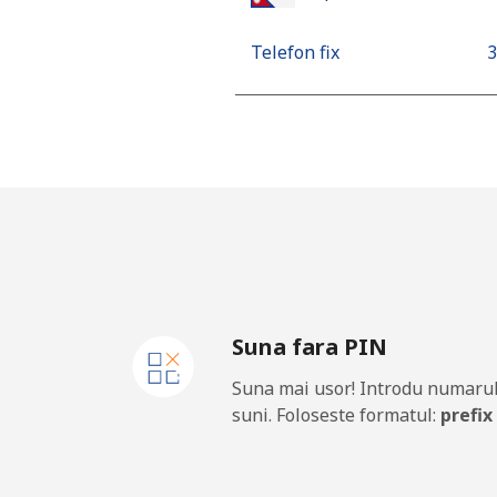
Telefon fix
⁦
Mobil
⁦
Netherlands
Telefon fix
⁦
Mobil
⁦
Suna fara PIN
New Caledonia
Suna mai usor! Introdu numarul
Telefon fix
⁦
suni. Foloseste formatul:
prefix
Mobil
⁦