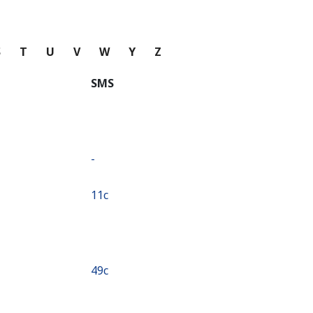
S
T
U
V
W
Y
Z
SMS
-
⁦11c⁩
⁦49c⁩