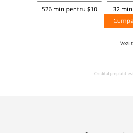
526 min pentru ⁦$10⁩
32 min 
Cumpar
Vezi 
Creditul preplatit es