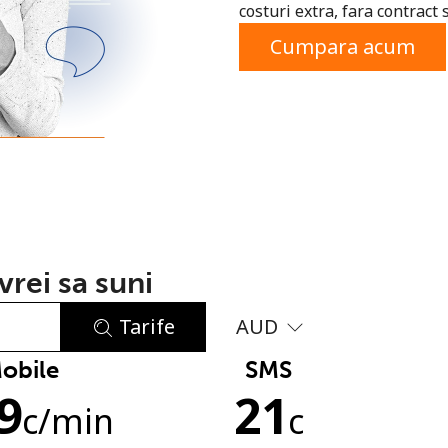
costuri extra, fara contract 
sau
Cumpara acum
rei sa suni
Tarife
AUD
obile
SMS
Lipsa parola
9
21
Minim 8 litere
c
/min
c
O majuscula si o litera mica