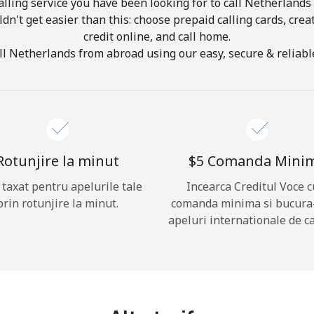
lling service you have been looking for to call Netherlands 
ldn't get easier than this: choose prepaid calling cards, crea
credit online, and call home.
Buna!
l Netherlands from abroad using our easy, secure & reliable
Logheaza-te sau
CREEAZA CONT NOU →
Rotunjire la minut
⁦$5⁩ Comanda Mini
i taxat pentru apelurile tale
Incearca Creditul Voce c
prin rotunjire la minut.
comanda minima si bucura
apeluri internationale de ca
Recuperare parola →
Log in