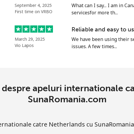
66.5c⁩
15 min pentru ⁦$10⁩
What can I say... I am in C
September 4, 2025
First time on VRBO
servicesfor more th...
Reliable and easy to u
29.9c⁩
33 min pentru ⁦$10⁩
We have been using their s
March 29, 2025
Vio Lapos
issues. A few times...
22.9c⁩
43 min pentru ⁦$10⁩
305.9c⁩
3 min pentru ⁦$10⁩
e despre apeluri internationale c
SunaRomania.com
298.5c⁩
3 min pentru ⁦$10⁩
ternationale catre Netherlands cu SunaRomani