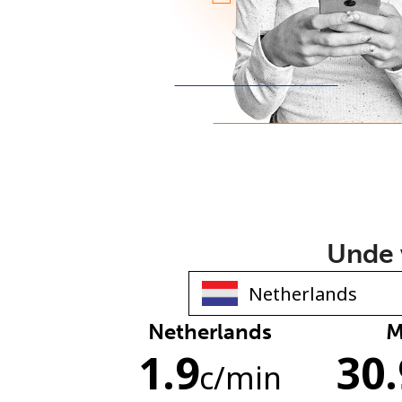
Unde v
Netherlands
M
1.9
30.
c
/min