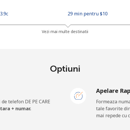
33.9c⁩
29 min pentru ⁦$10⁩
35.5c⁩
28 min pentru ⁦$10⁩
Vezi mai multe destinatii
1.9c⁩
526 min pentru ⁦$10⁩
Optiuni
30.9c⁩
32 min pentru ⁦$10⁩
Apelare Ra
 de telefon DE PE CARE
Formeaza numar
62.9c⁩
15 min pentru ⁦$10⁩
 tara + numar.
tale favorite di
mai repede cu c
67.9c⁩
14 min pentru ⁦$10⁩