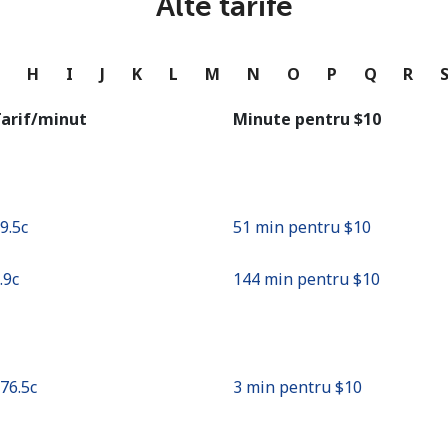
Alte tarife
sau
Continua cu
G
H
I
J
K
L
M
N
O
P
Q
R
arif/minut
Minute pentru ⁦$10⁩
19.5c⁩
51 min pentru ⁦$10⁩
6.9c⁩
144 min pentru ⁦$10⁩
276.5c⁩
3 min pentru ⁦$10⁩