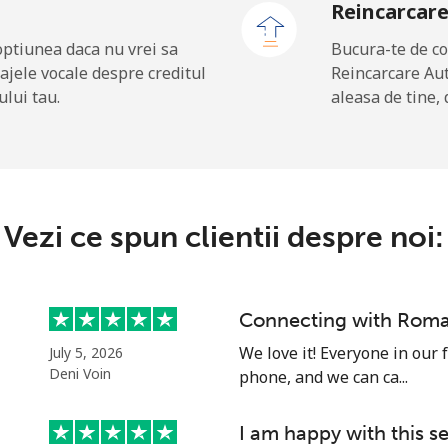
Reincarcar
optiunea daca nu vrei sa
Bucura-te de co
ajele vocale despre creditul
Reincarcare Au
3.5c⁩
285 min pentru ⁦$10⁩
ului tau.
aleasa de tine, 
9.9c⁩
101 min pentru ⁦$10⁩
Vezi ce spun clientii despre noi:
26.9c⁩
37 min pentru ⁦$10⁩
49.9c⁩
20 min pentru ⁦$10⁩
Connecting with Roma
We love it! Everyone in our
July 5, 2026
Deni Voin
phone, and we can ca...
75.5c⁩
13 min pentru ⁦$10⁩
I am happy with this s