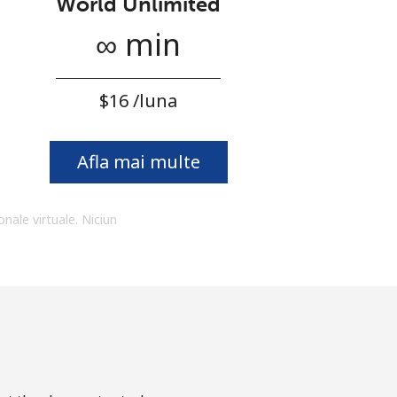
World Unlimited
∞ min
⁦$16⁩ /luna
Afla mai multe
onale virtuale. Niciun