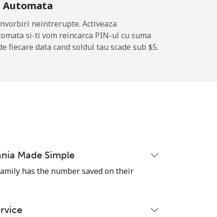
e Automata
nvorbiri neintrerupte. Activeaza
tomata si-ti vom reincarca PIN-ul cu suma
-
de fiecare data cand soldul tau scade sub ⁦$5⁩.
⁦19c⁩
-
⁦42c⁩
nia Made Simple
 family has the number saved on their
-
ervice