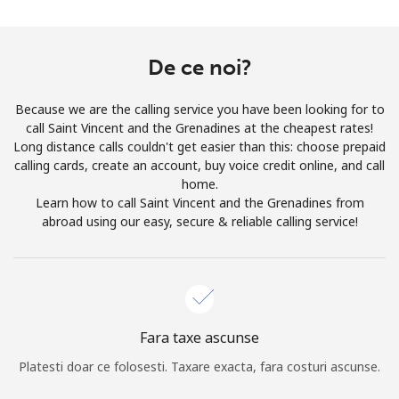
Prin deschiderea unui cont pe acest site, sunt de acord cu
urmatorii
Termeni.
De ce noi?
Inregistreaza-te
Because we are the calling service you have been looking for to
call Saint Vincent and the Grenadines at the cheapest rates!
Long distance calls couldn't get easier than this: choose prepaid
calling cards, create an account, buy voice credit online, and call
Buna!
home.
Learn how to call Saint Vincent and the Grenadines from
abroad using our easy, secure & reliable calling service!
Logheaza-te sau
CREEAZA CONT NOU →
Fara taxe ascunse
Platesti doar ce folosesti. Taxare exacta, fara costuri ascunse.
Recuperare parola →