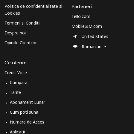
Politica de confidentialitate si
Parteneri
Telefon
⁦72.9¢⁩
13 min pentru ⁦$10⁩
-
Cookies
fix
Tello.com
Termeni si Conditii
MobileSIM.com
Mobil
⁦78.9¢⁩
12 min pentru ⁦$10⁩
-
Despre noi
United States
Opiniile Clientilor
Sudan
Romanian
Telefon
⁦65.5¢⁩
15 min pentru ⁦$10⁩
-
Ce oferim
fix
Credit Voce
Mobil
⁦60.5¢⁩
16 min pentru ⁦$10⁩
⁦50¢⁩
Cumpara
Tarife
Suriname
Abonament Lunar
Telefon
⁦60.5¢⁩
16 min pentru ⁦$10⁩
-
Cum poti suna
fix
Numere de Acces
Aplicatii
Mobil
⁦62.9¢⁩
15 min pentru ⁦$10⁩
-