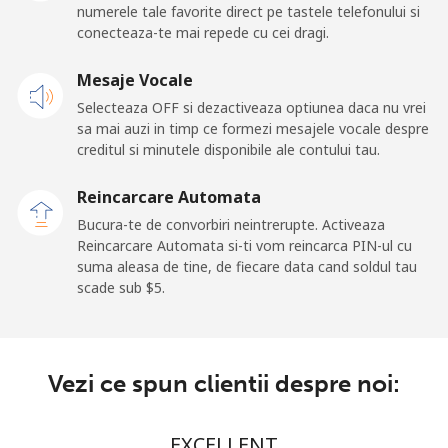
numerele tale favorite direct pe tastele telefonului si
Mobil
⁦195.5¢⁩
5 min pentru ⁦$10⁩
⁦36¢⁩
conecteaza-te mai repede cu cei dragi.
San Marino
Mesaje Vocale
Selecteaza OFF si dezactiveaza optiunea daca nu vrei
Telefon
⁦32.9¢⁩
30 min pentru ⁦$10⁩
-
sa mai auzi in timp ce formezi mesajele vocale despre
fix
creditul si minutele disponibile ale contului tau.
Mobil
⁦31.9¢⁩
31 min pentru ⁦$10⁩
-
Reincarcare Automata
Bucura-te de convorbiri neintrerupte. Activeaza
Sao Tome And Principe
Reincarcare Automata si-ti vom reincarca PIN-ul cu
suma aleasa de tine, de fiecare data cand soldul tau
scade sub ⁦$5⁩.
All
⁦313.5¢⁩
3 min pentru ⁦$10⁩
-
country
Saudi Arabia
Vezi ce spun clientii despre noi:
Telefon
⁦20.5¢⁩
48 min pentru ⁦$10⁩
-
EXCELLENT
fix