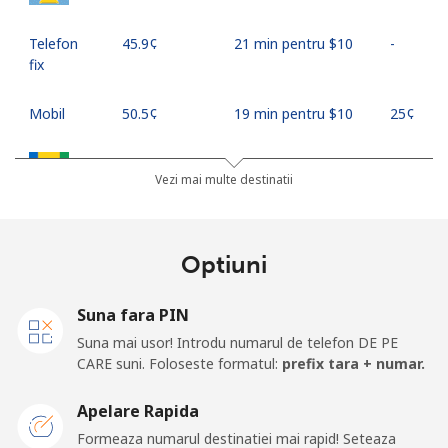
Telefon
⁦45.9¢⁩
21 min pentru ⁦$10⁩
-
fix
Mobil
⁦50.5¢⁩
19 min pentru ⁦$10⁩
⁦25¢⁩
Saint Vincent And The Grenadines
Vezi mai multe destinatii
Telefon
⁦41.5¢⁩
24 min pentru ⁦$10⁩
-
fix
Optiuni
Mobil
⁦45.9¢⁩
21 min pentru ⁦$10⁩
-
Suna fara PIN
Samoa
Suna mai usor! Introdu numarul de telefon DE PE
CARE suni. Foloseste formatul:
prefix tara + numar.
Telefon
⁦185.9¢⁩
5 min pentru ⁦$10⁩
-
Apelare Rapida
fix
Formeaza numarul destinatiei mai rapid! Seteaza