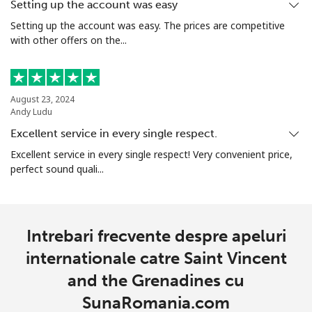
Setting up the account was easy
Setting up the account was easy. The prices are competitive
Telefon
⁦130.5¢⁩
7 min pentru ⁦$10⁩
-
with other offers on the...
fix
Mobil
⁦126.9¢⁩
7 min pentru ⁦$10⁩
-
August 23, 2024
Andy Ludu
Sierra Leone
Excellent service in every single respect.
Excellent service in every single respect! Very convenient price,
Mobil
⁦90.5¢⁩
11 min pentru ⁦$10⁩
-
perfect sound quali...
Singapore
Telefon
⁦2.4¢⁩
416 min pentru ⁦$10⁩
-
Intrebari frecvente despre apeluri
fix
internationale catre Saint Vincent
and the Grenadines cu
Mobil
⁦2.5¢⁩
400 min pentru ⁦$10⁩
-
SunaRomania.com