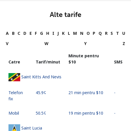
Alte tarife
A
B
C
D
E
F
G
H
I
J
K
L
M
N
O
P
Q
R
S
T
U
V
W
Y
Z
Minute pentru
Catre
Tarif/minut
⁦$10⁩
SMS
Saint Kitts And Nevis
Telefon
⁦45.9¢⁩
21 min pentru ⁦$10⁩
-
fix
Mobil
⁦50.5¢⁩
19 min pentru ⁦$10⁩
-
Saint Lucia