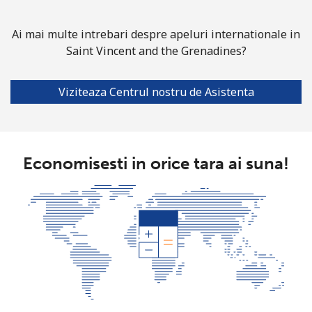
Mobil
⁦75.9¢⁩
13 min pentru ⁦$10⁩
-
Ai mai multe intrebari despre apeluri internationale in
Saint Vincent and the Grenadines?
Solomon Islands
Viziteaza Centrul nostru de Asistenta
All
⁦238.9¢⁩
4 min pentru ⁦$10⁩
-
country
Somalia
Economisesti in orice tara ai suna!
Telefon
⁦83.5¢⁩
11 min pentru ⁦$10⁩
-
fix
Mobil
⁦78.5¢⁩
12 min pentru ⁦$10⁩
-
South Africa
Telefon
⁦17.5¢⁩
57 min pentru ⁦$10⁩
-