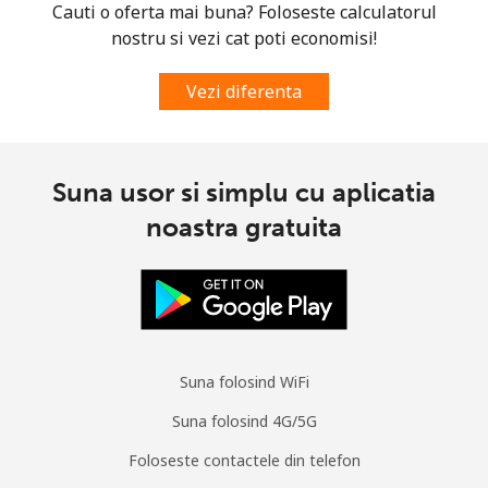
fix
Cauti o oferta mai buna? Foloseste calculatorul
nostru si vezi cat poti economisi!
Mobil
⁦14.9¢⁩
67 min pentru ⁦$10⁩
⁦10¢⁩
Vezi diferenta
South Korea
Telefon
⁦6.9¢⁩
144 min pentru ⁦$10⁩
-
Suna usor si simplu cu aplicatia
fix
noastra gratuita
Mobil
⁦4.5¢⁩
222 min pentru ⁦$10⁩
⁦10¢⁩
South Sudan
Mobil
⁦102.5¢⁩
9 min pentru ⁦$10⁩
-
Suna folosind WiFi
Suna folosind 4G/5G
Spain
Foloseste contactele din telefon
Telefon
⁦1.5¢⁩
665 min pentru ⁦$10⁩
-