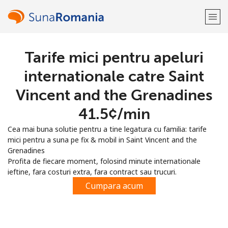
Tarife mici pentru apeluri
Bine-ai venit!
internationale catre Saint
Ai deja cont?
Logheaza-te →
Vincent and the Grenadines
⁦41.5¢⁩/min
Inregistreaza-te cu
Cea mai buna solutie pentru a tine legatura cu familia: tarife
mici pentru a suna pe fix & mobil in Saint Vincent and the
Grenadines
Profita de fiecare moment, folosind minute internationale
ieftine, fara costuri extra, fara contract sau trucuri.
sau
Cumpara acum