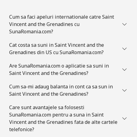
Sint Maarten
Cum sa faci apeluri internationale catre Saint
Telefon
⁦33.9¢⁩
29 min pentru ⁦$10⁩
-
Vincent and the Grenadines cu
fix
SunaRomania.com?
Mobil
⁦33.9¢⁩
29 min pentru ⁦$10⁩
-
Cat costa sa suni in Saint Vincent and the
Grenadines din US cu SunaRomania.com?
Slovakia
Are SunaRomania.com o aplicatie sa suni in
Telefon
⁦1.5¢⁩
665 min pentru ⁦$10⁩
-
Saint Vincent and the Grenadines?
fix
Cum sa-mi adaug balanta in cont ca sa sun in
Mobil
⁦4.9¢⁩
204 min pentru ⁦$10⁩
⁦13¢⁩
Saint Vincent and the Grenadines?
Care sunt avantajele sa folosesti
Slovenia
SunaRomania.com pentru a suna in Saint
Vincent and the Grenadines fata de alte cartele
Telefon
⁦49.5¢⁩
20 min pentru ⁦$10⁩
-
telefonice?
fix