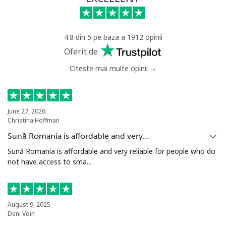
Mobil
⁦31.5¢⁩
31 min pentru ⁦$10⁩
-
4.8 din 5 pe baza a 1912 opinii
Senegal
Oferit de
Citeste mai multe opinii →
Telefon
⁦63.9¢⁩
15 min pentru ⁦$10⁩
-
fix
Mobil
⁦55.5¢⁩
18 min pentru ⁦$10⁩
⁦39¢⁩
June 27, 2026
Christina Hoffman
Serbia
Sună Romania is affordable and very…
Sună Romania is affordable and very reliable for people who do
not have access to sma...
Telefon
⁦33.5¢⁩
29 min pentru ⁦$10⁩
-
fix
Mobil
⁦80.5¢⁩
12 min pentru ⁦$10⁩
-
August 9, 2025
Deni Voin
Seychelles