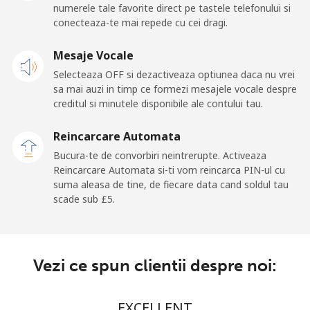
numerele tale favorite direct pe tastele telefonului si
Mobil
⁦103.5p⁩
9 min pentru ⁦£10⁩
⁦20p⁩
conecteaza-te mai repede cu cei dragi.
San Marino
Mesaje Vocale
Selecteaza OFF si dezactiveaza optiunea daca nu vrei
Telefon
⁦18.9p⁩
52 min pentru ⁦£10⁩
-
sa mai auzi in timp ce formezi mesajele vocale despre
fix
creditul si minutele disponibile ale contului tau.
Mobil
⁦18.9p⁩
52 min pentru ⁦£10⁩
-
Reincarcare Automata
Bucura-te de convorbiri neintrerupte. Activeaza
Sao Tome And Principe
Reincarcare Automata si-ti vom reincarca PIN-ul cu
suma aleasa de tine, de fiecare data cand soldul tau
scade sub ⁦£5⁩.
All
⁦165.9p⁩
6 min pentru ⁦£10⁩
-
country
Saudi Arabia
Vezi ce spun clientii despre noi:
Telefon
⁦11.9p⁩
84 min pentru ⁦£10⁩
-
EXCELLENT
fix