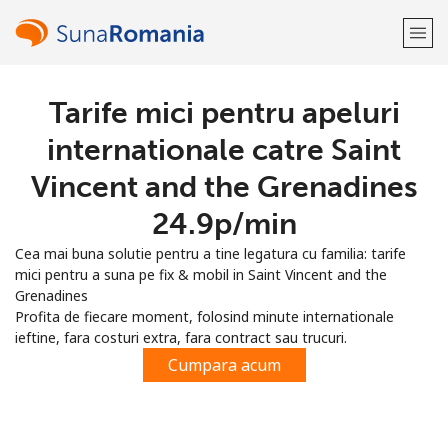
Tarife mici pentru apeluri
Bine-ai venit!
internationale catre Saint
Ai deja cont?
Logheaza-te →
Vincent and the Grenadines
⁦24.9p⁩/min
Inregistreaza-te cu
Cea mai buna solutie pentru a tine legatura cu familia: tarife
mici pentru a suna pe fix & mobil in Saint Vincent and the
Grenadines
Profita de fiecare moment, folosind minute internationale
ieftine, fara costuri extra, fara contract sau trucuri.
sau
Cumpara acum