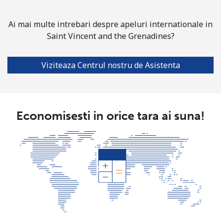
Mobil
⁦42.9p⁩
23 min pentru ⁦£10⁩
-
Ai mai multe intrebari despre apeluri internationale in
Saint Vincent and the Grenadines?
Solomon Islands
Viziteaza Centrul nostru de Asistenta
All
⁦126.5p⁩
7 min pentru ⁦£10⁩
-
country
Somalia
Economisesti in orice tara ai suna!
Telefon
⁦47.5p⁩
21 min pentru ⁦£10⁩
-
fix
Mobil
⁦44.5p⁩
22 min pentru ⁦£10⁩
-
South Africa
Telefon
⁦9.9p⁩
101 min pentru ⁦£10⁩
-