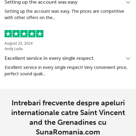
Setting up the account was easy
Setting up the account was easy. The prices are competitive
Telefon
⁦69.5p⁩
14 min pentru ⁦£10⁩
-
with other offers on the...
fix
Mobil
⁦67.5p⁩
14 min pentru ⁦£10⁩
-
August 23, 2024
Andy Ludu
Sierra Leone
Excellent service in every single respect.
Excellent service in every single respect! Very convenient price,
Mobil
⁦50.9p⁩
19 min pentru ⁦£10⁩
-
perfect sound quali...
Singapore
Telefon
⁦1.6p⁩
625 min pentru ⁦£10⁩
-
Intrebari frecvente despre apeluri
fix
internationale catre Saint Vincent
and the Grenadines cu
Mobil
⁦1.7p⁩
588 min pentru ⁦£10⁩
-
SunaRomania.com