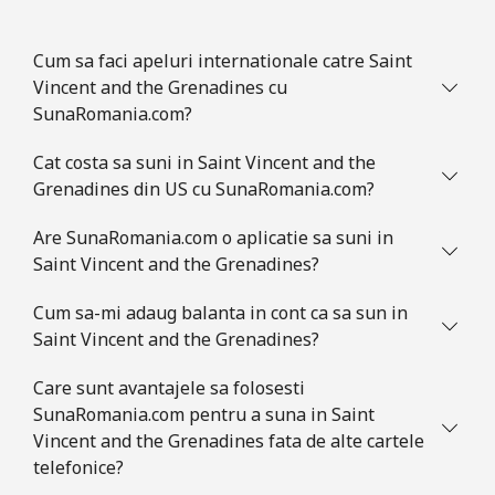
Sint Maarten
Cum sa faci apeluri internationale catre Saint
Telefon
⁦19.5p⁩
51 min pentru ⁦£10⁩
-
Vincent and the Grenadines cu
fix
SunaRomania.com?
Mobil
⁦19.5p⁩
51 min pentru ⁦£10⁩
-
Cat costa sa suni in Saint Vincent and the
Grenadines din US cu SunaRomania.com?
Slovakia
Are SunaRomania.com o aplicatie sa suni in
Telefon
⁦1p⁩
1000 min pentru
-
Saint Vincent and the Grenadines?
fix
⁦£10⁩
Cum sa-mi adaug balanta in cont ca sa sun in
Mobil
⁦2.8p⁩
357 min pentru ⁦£10⁩
⁦7p⁩
Saint Vincent and the Grenadines?
Care sunt avantajele sa folosesti
Slovenia
SunaRomania.com pentru a suna in Saint
Vincent and the Grenadines fata de alte cartele
Telefon
⁦27.9p⁩
35 min pentru ⁦£10⁩
-
telefonice?
fix