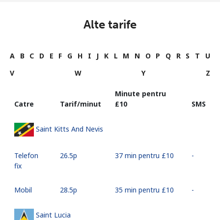
Alte tarife
A
B
C
D
E
F
G
H
I
J
K
L
M
N
O
P
Q
R
S
T
U
V
W
Y
Z
Minute pentru
Catre
Tarif/minut
⁦£10⁩
SMS
Saint Kitts And Nevis
Telefon
⁦26.5p⁩
37 min pentru ⁦£10⁩
-
fix
Mobil
⁦28.5p⁩
35 min pentru ⁦£10⁩
-
Saint Lucia