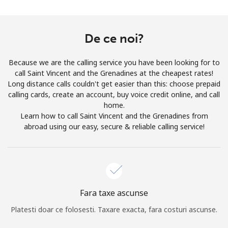
Prin deschiderea unui cont pe acest site, sunt de acord cu
urmatorii
Termeni.
De ce noi?
Inregistreaza-te
Because we are the calling service you have been looking for to
call Saint Vincent and the Grenadines at the cheapest rates!
Long distance calls couldn't get easier than this: choose prepaid
calling cards, create an account, buy voice credit online, and call
Buna!
home.
Learn how to call Saint Vincent and the Grenadines from
abroad using our easy, secure & reliable calling service!
Logheaza-te sau
CREEAZA CONT NOU →
Fara taxe ascunse
Platesti doar ce folosesti. Taxare exacta, fara costuri ascunse.
Recuperare parola →