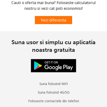
fix
Cauti o oferta mai buna? Foloseste calculatorul
nostru si vezi cat poti economisi!
Mobil
⁦8.5p⁩
117 min pentru ⁦£10⁩
⁦6p⁩
Vezi diferenta
South Korea
Telefon
⁦4.5p⁩
222 min pentru ⁦£10⁩
-
Suna usor si simplu cu aplicatia
fix
noastra gratuita
Mobil
⁦2.7p⁩
370 min pentru ⁦£10⁩
⁦6p⁩
South Sudan
Mobil
⁦54.5p⁩
18 min pentru ⁦£10⁩
-
Suna folosind WiFi
Suna folosind 4G/5G
Spain
Foloseste contactele din telefon
Telefon
⁦1p⁩
1000 min pentru
-