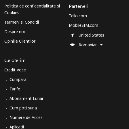
Politica de confidentialitate si
Parteneri
Telefon
⁦41.5p⁩
24 min pentru ⁦£10⁩
-
Cookies
fix
Tello.com
Termeni si Conditii
MobileSIM.com
Mobil
⁦44.9p⁩
22 min pentru ⁦£10⁩
-
Despre noi
United States
Opiniile Clientilor
Sudan
Romanian
Telefon
⁦36.9p⁩
27 min pentru ⁦£10⁩
-
Ce oferim
fix
Credit Voce
Mobil
⁦34.5p⁩
28 min pentru ⁦£10⁩
⁦28p⁩
Cumpara
Tarife
Suriname
Abonament Lunar
Telefon
⁦34.5p⁩
28 min pentru ⁦£10⁩
-
Cum poti suna
fix
Numere de Acces
Aplicatii
Mobil
⁦35.9p⁩
27 min pentru ⁦£10⁩
-