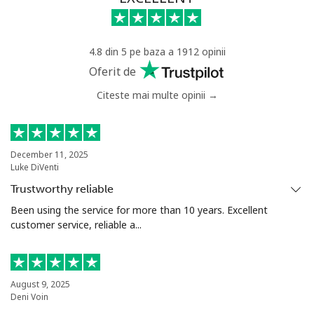
Mobil
⁦18.9p⁩
52 min pentru ⁦£10⁩
-
4.8 din 5 pe baza a 1912 opinii
Senegal
Oferit de
Citeste mai multe opinii →
Telefon
⁦36.5p⁩
27 min pentru ⁦£10⁩
-
fix
Mobil
⁦33.5p⁩
29 min pentru ⁦£10⁩
⁦21p⁩
December 11, 2025
Luke DiVenti
Serbia
Trustworthy reliable
Been using the service for more than 10 years. Excellent
customer service, reliable a...
Telefon
⁦18.9p⁩
52 min pentru ⁦£10⁩
-
fix
Mobil
⁦45.9p⁩
21 min pentru ⁦£10⁩
-
August 9, 2025
Deni Voin
Seychelles