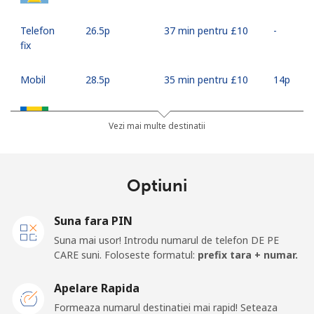
Telefon
⁦26.5p⁩
37 min pentru ⁦£10⁩
-
fix
Mobil
⁦28.5p⁩
35 min pentru ⁦£10⁩
⁦14p⁩
Saint Vincent And The Grenadines
Vezi mai multe destinatii
Telefon
⁦24.9p⁩
40 min pentru ⁦£10⁩
-
fix
Optiuni
Mobil
⁦26.5p⁩
37 min pentru ⁦£10⁩
-
Suna fara PIN
Samoa
Suna mai usor! Introdu numarul de telefon DE PE
CARE suni. Foloseste formatul:
prefix tara + numar.
Telefon
⁦98.5p⁩
10 min pentru ⁦£10⁩
-
Apelare Rapida
fix
Formeaza numarul destinatiei mai rapid! Seteaza