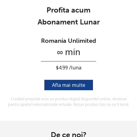
Prin deschiderea unui cont pe acest site, sunt de acord cu
Profita acum
urmatorii
Termeni.
Abonament Lunar
Inregistreaza-te
Romania Unlimited
∞ min
Buna!
⁦$4.99⁩ /luna
Logheaza-te sau
CREEAZA CONT NOU →
Afla mai multe
Creditul preplatit este un produs digital disponibil online, destinat
pentru apeluri internationale virtuale. Niciun produs fizic nu va fi livrat.
Recuperare parola →
De ce noi?