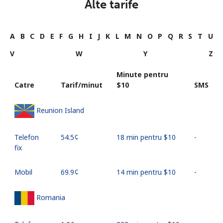
Alte tarife
A
B
C
D
E
F
G
H
I
J
K
L
M
N
O
P
Q
R
S
T
U
V
W
Y
Z
Minute pentru
Catre
Tarif/minut
⁦$10⁩
SMS
Reunion Island
Telefon
⁦54.5¢⁩
18 min pentru ⁦$10⁩
-
fix
Mobil
⁦69.9¢⁩
14 min pentru ⁦$10⁩
-
Romania