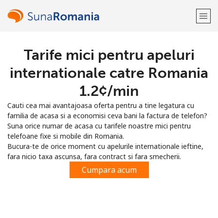
Tarife mici pentru apeluri
Bine-ai venit!
internationale catre Romania
Ai deja cont?
Logheaza-te →
⁦1.2¢⁩/min
Cauti cea mai avantajoasa oferta pentru a tine legatura cu
Inregistreaza-te cu
familia de acasa si a economisi ceva bani la factura de telefon?
Suna orice numar de acasa cu tarifele noastre mici pentru
telefoane fixe si mobile din Romania.
Bucura-te de orice moment cu apelurile internationale ieftine,
fara nicio taxa ascunsa, fara contract si fara smecherii.
sau
Cumpara acum