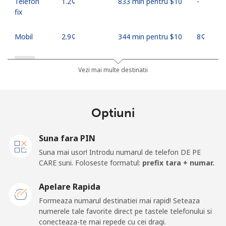
Telefon
⁦1.2¢⁩
833 min pentru ⁦$10⁩
-
fix
Mobil
⁦2.9¢⁩
344 min pentru ⁦$10⁩
⁦8¢⁩
Russia
Vezi mai multe destinatii
Telefon
⁦18.9¢⁩
52 min pentru ⁦$10⁩
-
fix
Optiuni
Mobil
⁦33.9¢⁩
29 min pentru ⁦$10⁩
-
Suna fara PIN
Rwanda
Suna mai usor! Introdu numarul de telefon DE PE
CARE suni. Foloseste formatul:
prefix tara + numar.
Telefon
⁦42.9¢⁩
23 min pentru ⁦$10⁩
-
Apelare Rapida
fix
Formeaza numarul destinatiei mai rapid! Seteaza
numerele tale favorite direct pe tastele telefonului si
Mobil
⁦33.9¢⁩
29 min pentru ⁦$10⁩
-
conecteaza-te mai repede cu cei dragi.