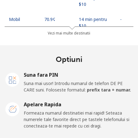
⁦$10⁩
Mobil
⁦70.9¢⁩
14 min pentru
-
⁦$10⁩
Vezi mai multe destinatii
Mobile -
⁦85.5¢⁩
11 min pentru
-
Econet
⁦$10⁩
Optiuni
Suna fara PIN
Suna mai usor! Introdu numarul de telefon DE PE
CARE suni. Foloseste formatul:
prefix tara + numar.
Apelare Rapida
Formeaza numarul destinatiei mai rapid! Seteaza
numerele tale favorite direct pe tastele telefonului si
conecteaza-te mai repede cu cei dragi.