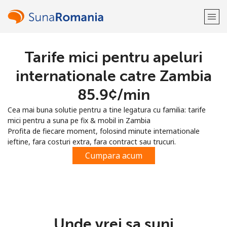
Tarife mici pentru apeluri
Bine-ai venit!
internationale catre Zambia
Ai deja cont?
Logheaza-te →
⁦85.9¢⁩/min
Cea mai buna solutie pentru a tine legatura cu familia: tarife
Inregistreaza-te cu
mici pentru a suna pe fix & mobil in Zambia
Profita de fiecare moment, folosind minute internationale
ieftine, fara costuri extra, fara contract sau trucuri.
Cumpara acum
sau
Unde vrei sa suni