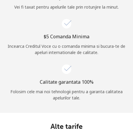
Vei fi taxat pentru apelurile tale prin rotunjire la minut.
Log in
sau
⁦$5⁩ Comanda Minima
Continua cu
Incearca Creditul Voce cu o comanda minima si bucura-te de
apeluri internationale de calitate.
Calitate garantata 100%
Folosim cele mai noi tehnologii pentru a garanta calitatea
apelurilor tale.
Alte tarife