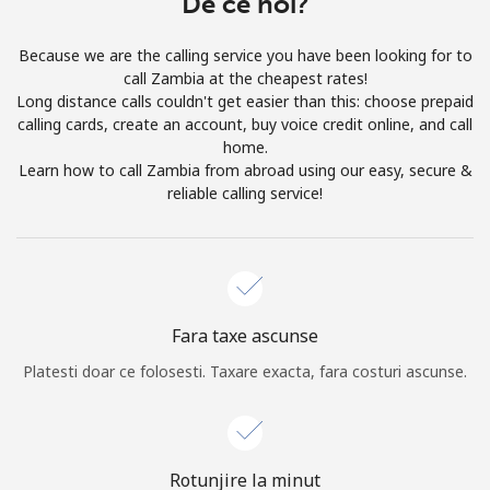
De ce noi?
Prin deschiderea unui cont pe acest site, sunt de acord cu
urmatorii
Termeni.
Because we are the calling service you have been looking for to
call Zambia at the cheapest rates!
Inregistreaza-te
Long distance calls couldn't get easier than this: choose prepaid
calling cards, create an account, buy voice credit online, and call
home.
Learn how to call Zambia from abroad using our easy, secure &
reliable calling service!
Buna!
Logheaza-te sau
CREEAZA CONT NOU →
Fara taxe ascunse
Platesti doar ce folosesti. Taxare exacta, fara costuri ascunse.
Recuperare parola →
Rotunjire la minut