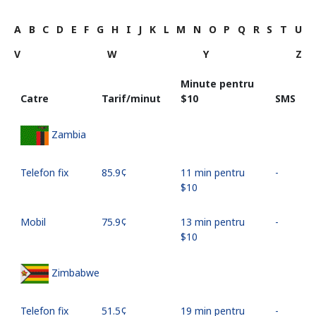
A
B
C
D
E
F
G
H
I
J
K
L
M
N
O
P
Q
R
S
T
U
V
W
Y
Z
Minute pentru
Catre
Tarif/minut
⁦$10⁩
SMS
Zambia
Telefon fix
⁦85.9¢⁩
11 min pentru
-
⁦$10⁩
Mobil
⁦75.9¢⁩
13 min pentru
-
⁦$10⁩
Zimbabwe
Telefon fix
⁦51.5¢⁩
19 min pentru
-