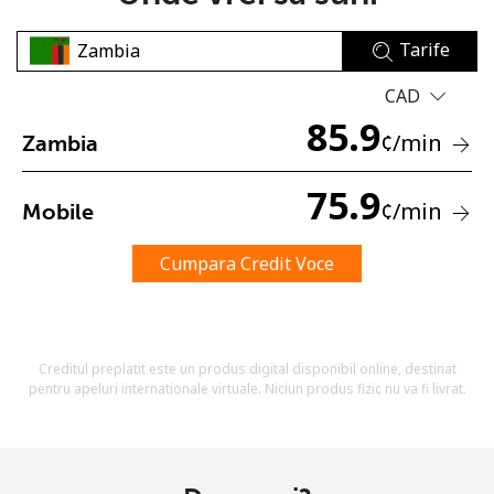
Tarife
CAD
85.9
¢
/min
Zambia
Lipsa parola
75.9
¢
/min
Mobile
Minim 8 litere
O majuscula si o litera mica
Un numar
Cumpara Credit Voce
Un simbol/litera speciala
Creditul preplatit este un produs digital disponibil online, destinat
pentru apeluri internationale virtuale. Niciun produs fizic nu va fi livrat.
Ramai conectat cu noi pentru a primi toate ofertele pe
email.