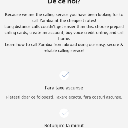
De ce noi?
Prin deschiderea unui cont pe acest site, sunt de acord cu
urmatorii
Termeni.
Because we are the calling service you have been looking for to
call Zambia at the cheapest rates!
Inregistreaza-te
Long distance calls couldn't get easier than this: choose prepaid
calling cards, create an account, buy voice credit online, and call
home.
Learn how to call Zambia from abroad using our easy, secure &
reliable calling service!
Buna!
Logheaza-te sau
CREEAZA CONT NOU →
Fara taxe ascunse
Platesti doar ce folosesti. Taxare exacta, fara costuri ascunse.
Recuperare parola →
Rotunjire la minut