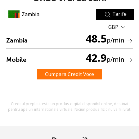
Tarife
GBP
48.5
p
/min
Zambia
Lipsa parola
42.9
p
/min
Mobile
Minim 8 litere
O majuscula si o litera mica
Un numar
Cumpara Credit Voce
Un simbol/litera speciala
Creditul preplatit este un produs digital disponibil online, destinat
pentru apeluri internationale virtuale. Niciun produs fizic nu va fi livrat.
Ramai conectat cu noi pentru a primi toate ofertele pe
email.