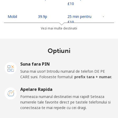
⁦£10⁩
Mobil
⁦39.9p⁩
25 min pentru
-
⁦£10⁩
Vezi mai multe destinatii
Mobile -
⁦48.5p⁩
20 min pentru
-
Econet
⁦£10⁩
Optiuni
Suna fara PIN
Suna mai usor! Introdu numarul de telefon DE PE
CARE suni. Foloseste formatul:
prefix tara + numar.
Apelare Rapida
Formeaza numarul destinatiei mai rapid! Seteaza
numerele tale favorite direct pe tastele telefonului si
conecteaza-te mai repede cu cei dragi.