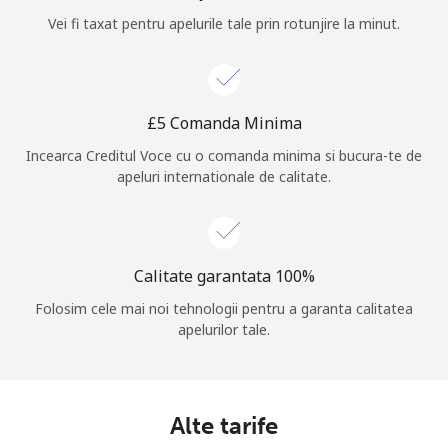
Vei fi taxat pentru apelurile tale prin rotunjire la minut.
Log in
sau
⁦£5⁩ Comanda Minima
Continua cu
Incearca Creditul Voce cu o comanda minima si bucura-te de
apeluri internationale de calitate.
Calitate garantata 100%
Folosim cele mai noi tehnologii pentru a garanta calitatea
apelurilor tale.
Alte tarife