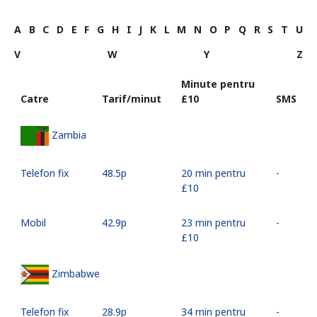
A
B
C
D
E
F
G
H
I
J
K
L
M
N
O
P
Q
R
S
T
U
V
W
Y
Z
Minute pentru
Catre
Tarif/minut
⁦£10⁩
SMS
Zambia
Telefon fix
⁦48.5p⁩
20 min pentru
-
⁦£10⁩
Mobil
⁦42.9p⁩
23 min pentru
-
⁦£10⁩
Zimbabwe
Telefon fix
⁦28.9p⁩
34 min pentru
-